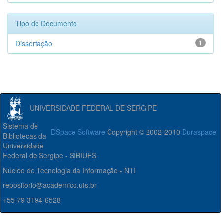
Tipo de Documento
Dissertação
1
UNIVERSIDADE FEDERAL DE SERGIPE
Sistema de
DSpace Software
Copyright © 2002-2010
Duraspace
Bibliotecas da
Universidade
Federal de Sergipe - SIBIUFS
Núcleo de Tecnologia da Informação - NTI
repositorio@academico.ufs.br
+55 79 3194-6528