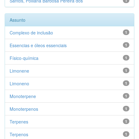
Santos, Polliana Barbosa Pereira dos
1
Assunto
Complexo de inclusão
1
Essencias e óleos essenciais
1
Físico-química
1
Limonene
1
Limoneno
1
Monoterpene
1
Monoterpenos
1
Terpenes
1
Terpenos
1