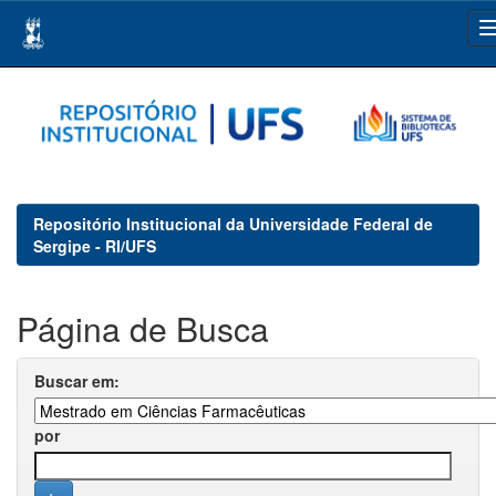
Skip
navigation
Repositório Institucional da Universidade Federal de
Sergipe - RI/UFS
Página de Busca
Buscar em:
por