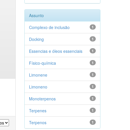
Assunto
Complexo de inclusão
1
Docking
1
Essencias e óleos essenciais
1
Físico-química
1
Limonene
1
Limoneno
1
Monoterpenos
1
Terpenes
1
Terpenos
1