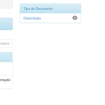
Tipo de Documento
Dissertação
1
róximo
o
ertação