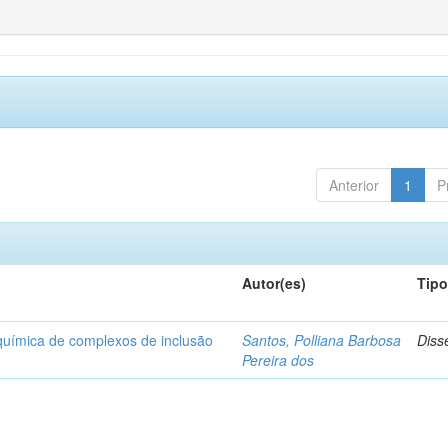
Anterior
1
P
Autor(es)
Tip
-química de complexos de inclusão
Santos, Polliana Barbosa
Diss
Pereira dos