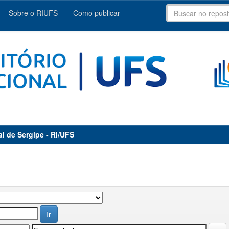
Sobre o RIUFS
Como publicar
al de Sergipe - RI/UFS