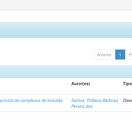
Anterior
1
P
Autor(es)
Tip
-química de complexos de inclusão
Santos, Polliana Barbosa
Diss
Pereira dos