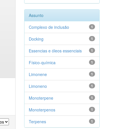
Assunto
Complexo de inclusão
1
Docking
1
Essencias e óleos essenciais
1
Físico-química
1
Limonene
1
Limoneno
1
Monoterpene
1
Monoterpenos
1
Terpenes
1