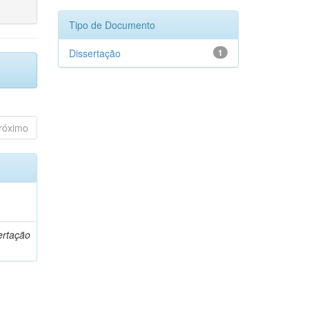
Tipo de Documento
Dissertação
1
róximo
o
ertação