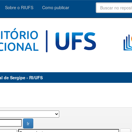
Sobre o RIUFS
Como publicar
al de Sergipe - RI/UFS