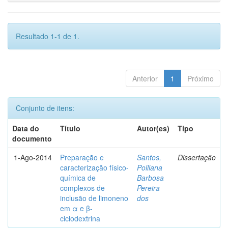
Resultado 1-1 de 1.
Anterior
1
Próximo
Conjunto de itens:
Data do
Título
Autor(es)
Tipo
documento
1-Ago-2014
Preparação e
Santos,
Dissertação
caracterização físico-
Polliana
química de
Barbosa
complexos de
Pereira
inclusão de limoneno
dos
em α e β-
ciclodextrina