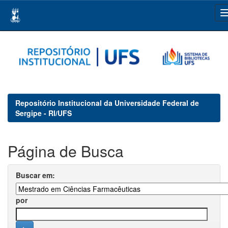
Skip
navigation
Repositório Institucional da Universidade Federal de
Sergipe - RI/UFS
Página de Busca
Buscar em:
por