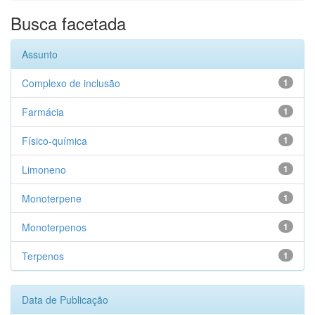
Busca facetada
Assunto
Complexo de inclusão
1
Farmácia
1
Físico-química
1
Limoneno
1
Monoterpene
1
Monoterpenos
1
Terpenos
1
Data de Publicação