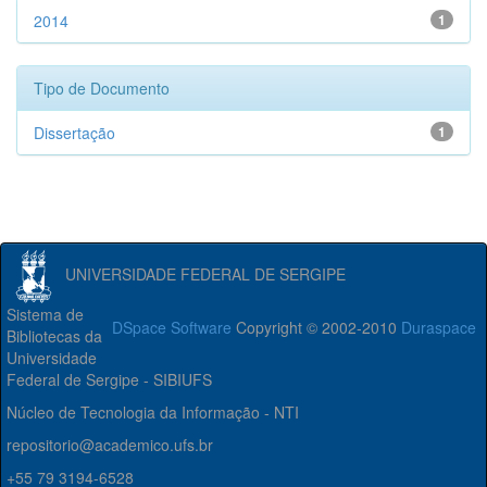
2014
1
Tipo de Documento
Dissertação
1
UNIVERSIDADE FEDERAL DE SERGIPE
Sistema de
DSpace Software
Copyright © 2002-2010
Duraspace
Bibliotecas da
Universidade
Federal de Sergipe - SIBIUFS
Núcleo de Tecnologia da Informação - NTI
repositorio@academico.ufs.br
+55 79 3194-6528