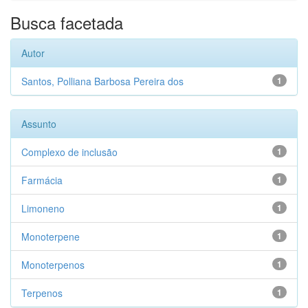
Busca facetada
Autor
Santos, Polliana Barbosa Pereira dos
1
Assunto
Complexo de inclusão
1
Farmácia
1
Limoneno
1
Monoterpene
1
Monoterpenos
1
Terpenos
1