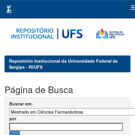
Skip
navigation
Repositório Institucional da Universidade Federal de
Sergipe - RI/UFS
Página de Busca
Buscar em:
por