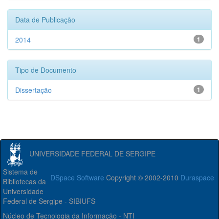
Data de Publicação
2014
1
Tipo de Documento
Dissertação
1
UNIVERSIDADE FEDERAL DE SERGIPE
Sistema de
DSpace Software
Copyright © 2002-2010
Duraspace
Bibliotecas da
Universidade
Federal de Sergipe - SIBIUFS
Núcleo de Tecnologia da Informação - NTI