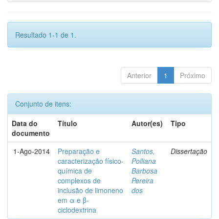
Resultado 1-1 de 1.
Anterior
1
Próximo
Conjunto de itens:
Data do
Título
Autor(es)
Tipo
documento
1-Ago-2014
Preparação e
Santos,
Dissertação
caracterização físico-
Polliana
química de
Barbosa
complexos de
Pereira
inclusão de limoneno
dos
em α e β-
ciclodextrina