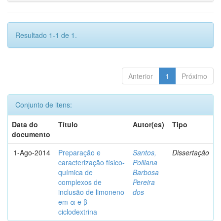
Resultado 1-1 de 1.
Anterior
1
Próximo
Conjunto de itens:
Data do
Título
Autor(es)
Tipo
documento
1-Ago-2014
Preparação e
Santos,
Dissertação
caracterização físico-
Polliana
química de
Barbosa
complexos de
Pereira
inclusão de limoneno
dos
em α e β-
ciclodextrina