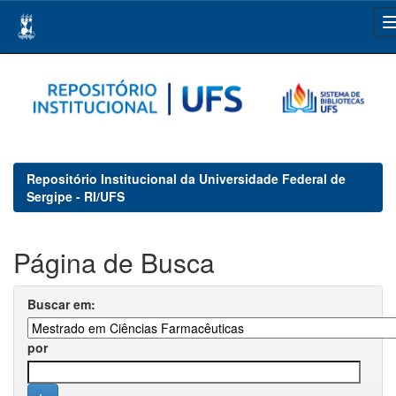
Skip
navigation
Repositório Institucional da Universidade Federal de
Sergipe - RI/UFS
Página de Busca
Buscar em:
por