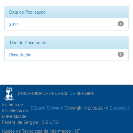
Data de Publicação
2014
1
Tipo de Documento
Dissertação
1
UNIVERSIDADE FEDERAL DE SERGIPE
Sistema de
DSpace Software
Copyright © 2002-2010
Duraspace
Bibliotecas da
Universidade
Federal de Sergipe - SIBIUFS
Núcleo de Tecnologia da Informação - NTI