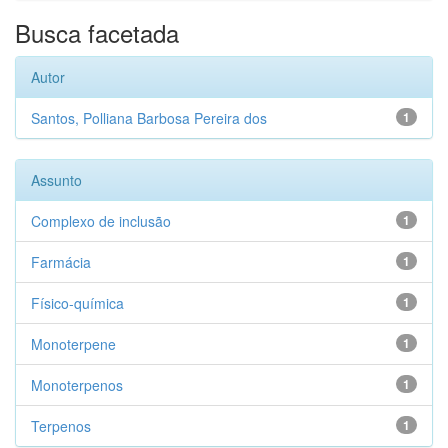
Busca facetada
Autor
Santos, Polliana Barbosa Pereira dos
1
Assunto
Complexo de inclusão
1
Farmácia
1
Físico-química
1
Monoterpene
1
Monoterpenos
1
Terpenos
1