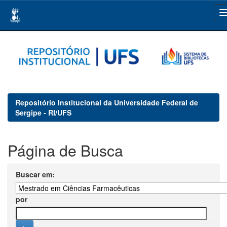
Skip
navigation
Repositório Institucional da Universidade Federal de
Sergipe - RI/UFS
Página de Busca
Buscar em:
por