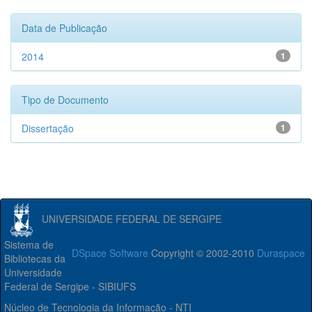
Data de Publicação
2014
1
Tipo de Documento
Dissertação
1
UNIVERSIDADE FEDERAL DE SERGIPE
Sistema de
DSpace Software
Copyright © 2002-2010
Duraspace
Bibliotecas da
Universidade
Federal de Sergipe - SIBIUFS
Núcleo de Tecnologia da Informação - NTI