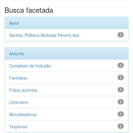
Busca facetada
Autor
Santos, Polliana Barbosa Pereira dos
1
Assunto
Complexo de inclusão
1
Farmácia
1
Físico-química
1
Limoneno
1
Monoterpenos
1
Terpenos
1