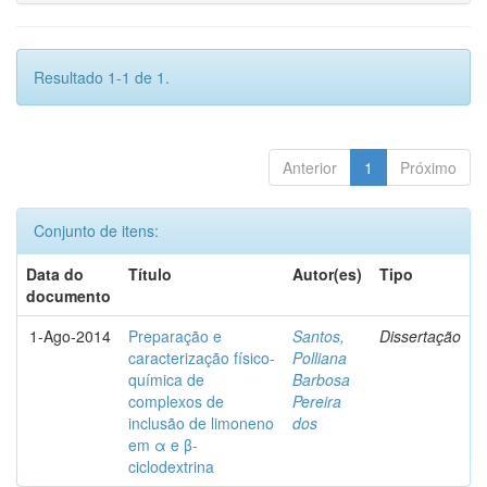
Resultado 1-1 de 1.
Anterior
1
Próximo
Conjunto de itens:
Data do
Título
Autor(es)
Tipo
documento
1-Ago-2014
Preparação e
Santos,
Dissertação
caracterização físico-
Polliana
química de
Barbosa
complexos de
Pereira
inclusão de limoneno
dos
em α e β-
ciclodextrina