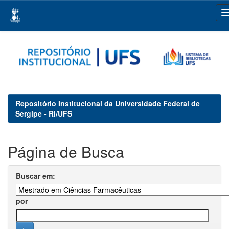
Skip
navigation
Repositório Institucional da Universidade Federal de
Sergipe - RI/UFS
Página de Busca
Buscar em:
por