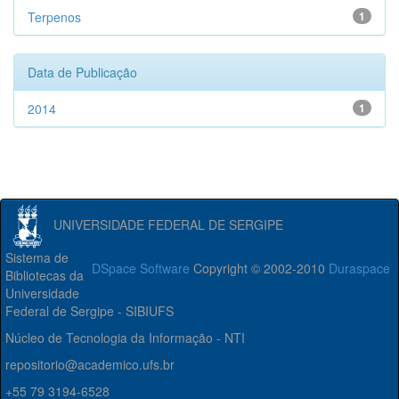
Terpenos
1
Data de Publicação
2014
1
UNIVERSIDADE FEDERAL DE SERGIPE
Sistema de
DSpace Software
Copyright © 2002-2010
Duraspace
Bibliotecas da
Universidade
Federal de Sergipe - SIBIUFS
Núcleo de Tecnologia da Informação - NTI
repositorio@academico.ufs.br
+55 79 3194-6528