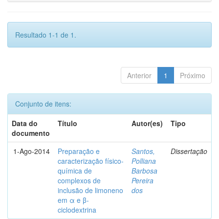
Resultado 1-1 de 1.
Anterior
1
Próximo
Conjunto de itens:
Data do
Título
Autor(es)
Tipo
documento
1-Ago-2014
Preparação e
Santos,
Dissertação
caracterização físico-
Polliana
química de
Barbosa
complexos de
Pereira
inclusão de limoneno
dos
em α e β-
ciclodextrina