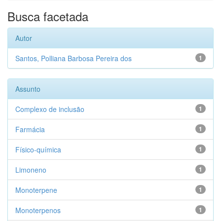
Busca facetada
Autor
Santos, Polliana Barbosa Pereira dos
1
Assunto
Complexo de inclusão
1
Farmácia
1
Físico-química
1
Limoneno
1
Monoterpene
1
Monoterpenos
1