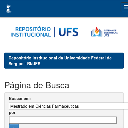
Skip
navigation
Repositório Institucional da Universidade Federal de
Sergipe - RI/UFS
Página de Busca
Buscar em:
por