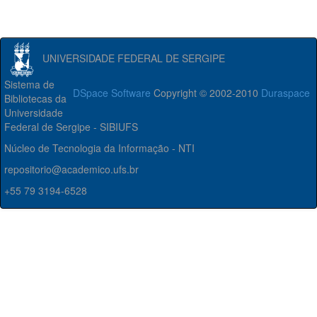
UNIVERSIDADE FEDERAL DE SERGIPE
Sistema de
DSpace Software
Copyright © 2002-2010
Duraspace
Bibliotecas da
Universidade
Federal de Sergipe - SIBIUFS
Núcleo de Tecnologia da Informação - NTI
repositorio@academico.ufs.br
+55 79 3194-6528