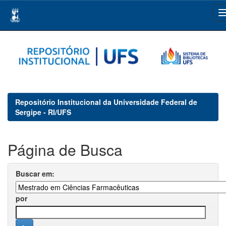
Skip
navigation
Repositório Institucional da Universidade Federal de
Sergipe - RI/UFS
Página de Busca
Buscar em:
por