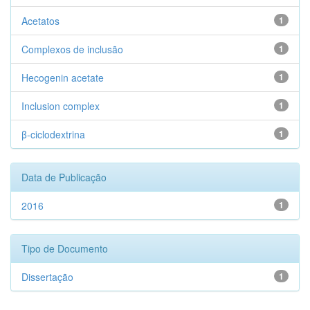
Acetatos
1
Complexos de inclusão
1
Hecogenin acetate
1
Inclusion complex
1
β-ciclodextrina
1
Data de Publicação
2016
1
Tipo de Documento
Dissertação
1