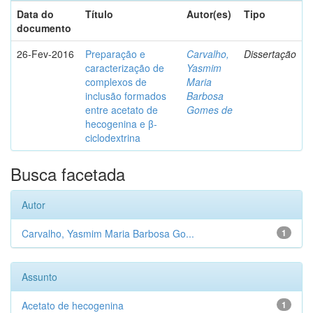
Data do
Título
Autor(es)
Tipo
documento
26-Fev-2016
Preparação e
Carvalho,
Dissertação
caracterização de
Yasmim
complexos de
Maria
inclusão formados
Barbosa
entre acetato de
Gomes de
hecogenina e β-
ciclodextrina
Busca facetada
Autor
Carvalho, Yasmim Maria Barbosa Go...
1
Assunto
Acetato de hecogenina
1