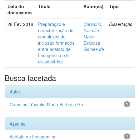
Data do
Título
Autor(es)
Tipo
documento
26-Fev-2016
Preparação e
Carvalho,
Dissertação
caracterização de
Yasmim
complexos de
Maria
inclusão formados
Barbosa
entre acetato de
Gomes de
hecogenina e β-
ciclodextrina
Busca facetada
Autor
Carvalho, Yasmim Maria Barbosa Go...
1
Assunto
Acetato de hecogenina
1