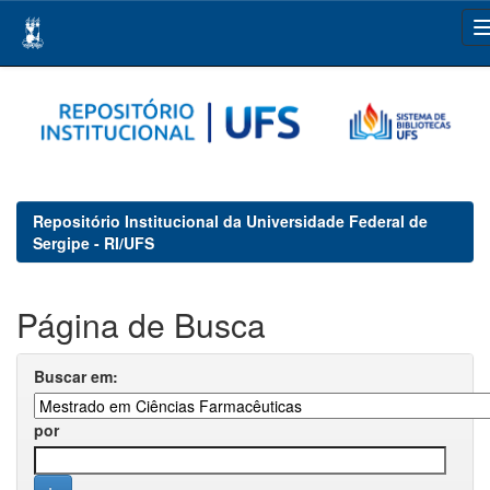
Skip
navigation
Repositório Institucional da Universidade Federal de
Sergipe - RI/UFS
Página de Busca
Buscar em:
por