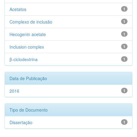
Acetatos
1
Complexo de inclusão
1
Hecogenin acetate
1
Inclusion complex
1
β-ciclodextrina
1
Data de Publicação
2016
1
Tipo de Documento
Dissertação
1