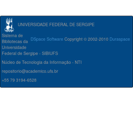
UNIVERSIDADE FEDERAL DE SERGIPE
Sistema de
DSpace Software
Copyright © 2002-2010
Duraspace
Bibliotecas da
Universidade
Federal de Sergipe - SIBIUFS
Núcleo de Tecnologia da Informação - NTI
repositorio@academico.ufs.br
+55 79 3194-6528