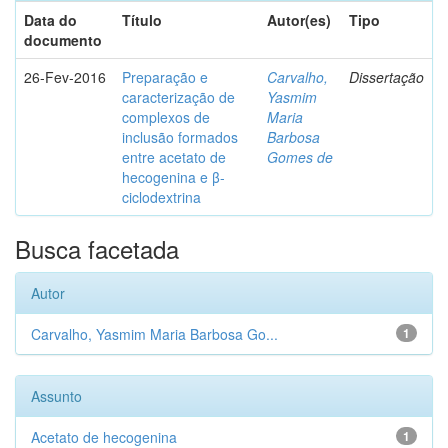
Data do
Título
Autor(es)
Tipo
documento
26-Fev-2016
Preparação e
Carvalho,
Dissertação
caracterização de
Yasmim
complexos de
Maria
inclusão formados
Barbosa
entre acetato de
Gomes de
hecogenina e β-
ciclodextrina
Busca facetada
Autor
Carvalho, Yasmim Maria Barbosa Go...
1
Assunto
Acetato de hecogenina
1