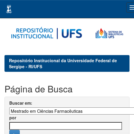
Skip
navigation
Repositório Institucional da Universidade Federal de
Sergipe - RI/UFS
Página de Busca
Buscar em:
por