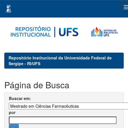
Skip
navigation
Repositório Institucional da Universidade Federal de
Sergipe - RI/UFS
Página de Busca
Buscar em:
por