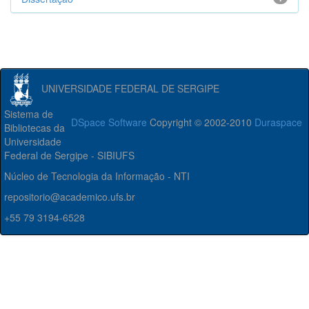
UNIVERSIDADE FEDERAL DE SERGIPE
Sistema de
DSpace Software
Copyright © 2002-2010
Duraspace
Bibliotecas da
Universidade
Federal de Sergipe - SIBIUFS
Núcleo de Tecnologia da Informação - NTI
repositorio@academico.ufs.br
+55 79 3194-6528