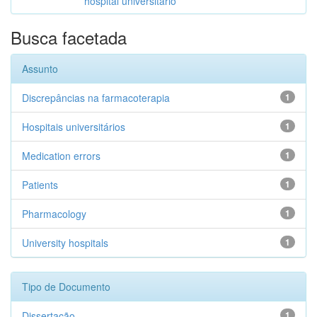
hospital universitário
Busca facetada
Assunto
Discrepâncias na farmacoterapia
1
Hospitais universitários
1
Medication errors
1
Patients
1
Pharmacology
1
University hospitals
1
Tipo de Documento
Dissertação
1