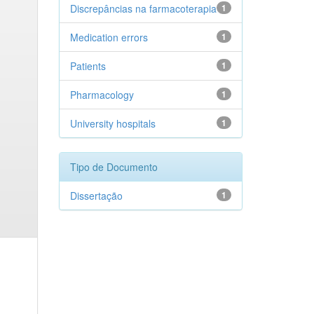
Discrepâncias na farmacoterapia
1
Medication errors
1
Patients
1
Pharmacology
1
University hospitals
1
Tipo de Documento
Dissertação
1