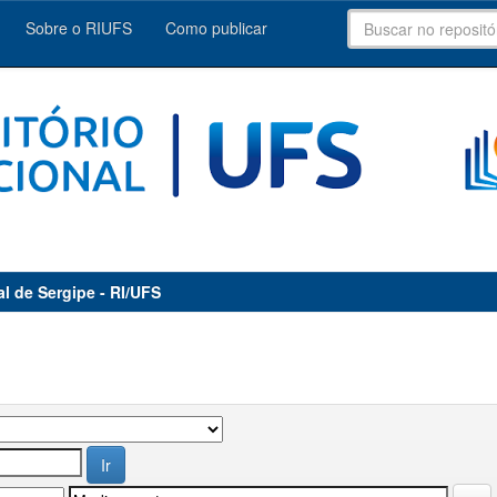
Sobre o RIUFS
Como publicar
al de Sergipe - RI/UFS