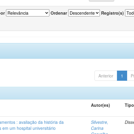
por
Ordenar
Registro(s)
Anterior
1
P
Autor(es)
Tip
mentos : avaliação da história da
Silvestre,
Diss
 em um hospital universitário
Carina