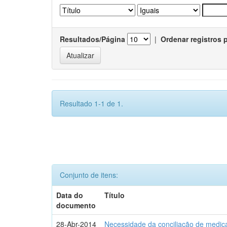
Resultados/Página
|
Ordenar registros 
Resultado 1-1 de 1.
Conjunto de itens:
Data do
Título
documento
28-Abr-2014
Necessidade da conciliação de medica