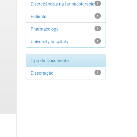
Discrepâncias na farmacoterapia
1
Patients
1
Pharmacology
1
University hospitals
1
Tipo de Documento
Dissertação
1