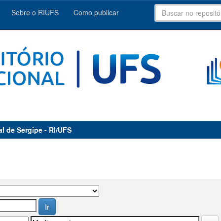
Sobre o RIUFS
Como publicar
al de Sergipe - RI/UFS