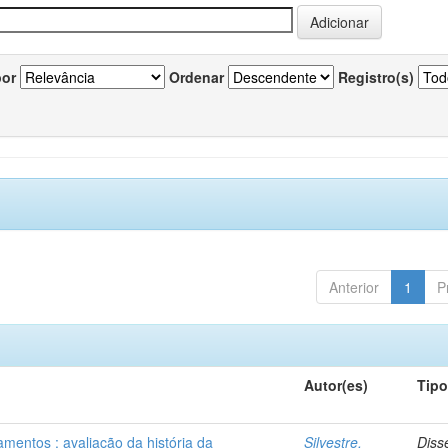
por
Ordenar
Registro(s)
Anterior
1
P
Autor(es)
Tip
mentos : avaliação da história da
Silvestre,
Diss