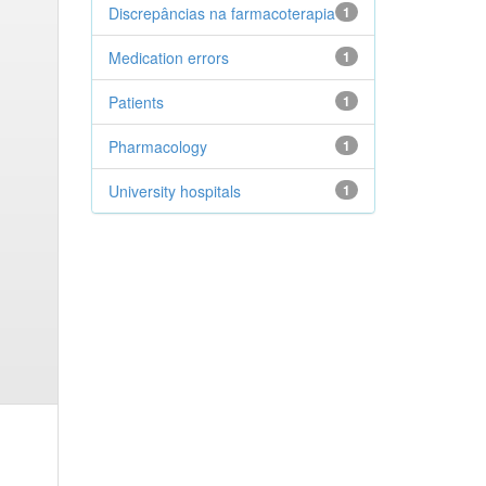
Discrepâncias na farmacoterapia
1
Medication errors
1
Patients
1
Pharmacology
1
University hospitals
1