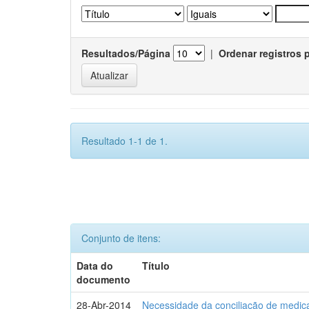
Resultados/Página
|
Ordenar registros 
Resultado 1-1 de 1.
Conjunto de itens:
Data do
Título
documento
28-Abr-2014
Necessidade da conciliação de medica