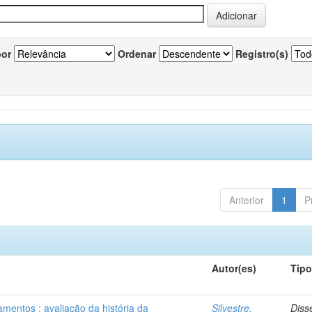
por
Ordenar
Registro(s)
Anterior
1
P
Autor(es)
Tip
mentos : avaliação da história da
Silvestre,
Diss