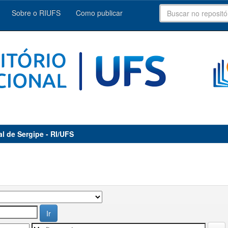
Sobre o RIUFS
Como publicar
al de Sergipe - RI/UFS