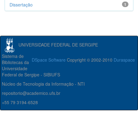
Dissertação
1
UNIVERSIDADE FEDERAL DE SERGIPE
Sistema de
DSpace Software
Copyright © 2002-2010
Duraspace
Bibliotecas da
Universidade
Federal de Sergipe - SIBIUFS
Núcleo de Tecnologia da Informação - NTI
repositorio@academico.ufs.br
+55 79 3194-6528