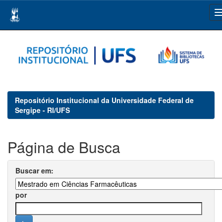
Skip
navigation
Repositório Institucional da Universidade Federal de
Sergipe - RI/UFS
Página de Busca
Buscar em:
por