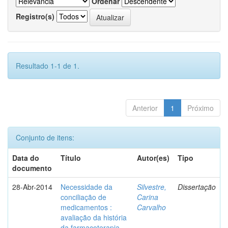
Ordenar
Registro(s)
Resultado 1-1 de 1.
Anterior
1
Próximo
Conjunto de itens:
Data do
Título
Autor(es)
Tipo
documento
28-Abr-2014
Necessidade da
Silvestre,
Dissertação
conciliação de
Carina
medicamentos :
Carvalho
avaliação da história
da farmacoterapia