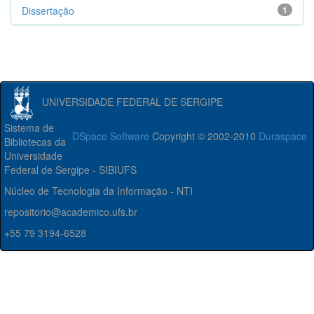
Dissertação
1
UNIVERSIDADE FEDERAL DE SERGIPE
Sistema de
DSpace Software
Copyright © 2002-2010
Duraspace
Bibliotecas da
Universidade
Federal de Sergipe - SIBIUFS
Núcleo de Tecnologia da Informação - NTI
repositorio@academico.ufs.br
+55 79 3194-6528