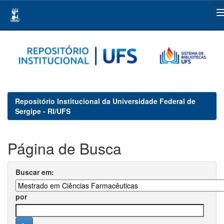
Skip
navigation
Repositório Institucional da Universidade Federal de
Sergipe - RI/UFS
Página de Busca
Buscar em:
por