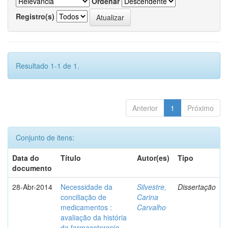
Ordenar
Registro(s)
Resultado 1-1 de 1.
Anterior
1
Próximo
Conjunto de itens:
Data do
Título
Autor(es)
Tipo
documento
28-Abr-2014
Necessidade da
Silvestre,
Dissertação
conciliação de
Carina
medicamentos :
Carvalho
avaliação da história
da farmacoterapia