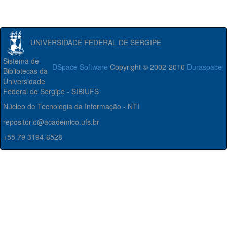
UNIVERSIDADE FEDERAL DE SERGIPE
Sistema de
DSpace Software
Copyright © 2002-2010
Duraspace
Bibliotecas da
Universidade
Federal de Sergipe - SIBIUFS
Núcleo de Tecnologia da Informação - NTI
repositorio@academico.ufs.br
+55 79 3194-6528