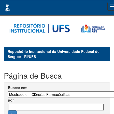
Skip
navigation
Repositório Institucional da Universidade Federal de
Sergipe - RI/UFS
Página de Busca
Buscar em:
por