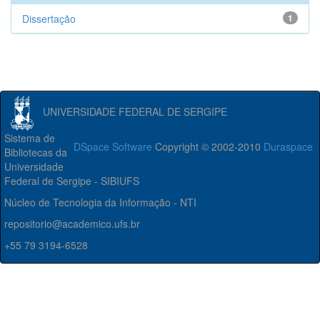
Dissertação
1
UNIVERSIDADE FEDERAL DE SERGIPE
Sistema de
DSpace Software
Copyright © 2002-2010
Duraspace
Bibliotecas da
Universidade
Federal de Sergipe - SIBIUFS
Núcleo de Tecnologia da Informação - NTI
repositorio@academico.ufs.br
+55 79 3194-6528