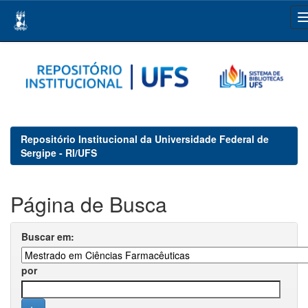
Skip
navigation
Repositório Institucional da Universidade Federal de
Sergipe - RI/UFS
Página de Busca
Buscar em:
por