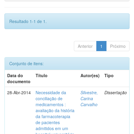
Resultado 1-1 de 1.
Anterior
1
Próximo
Conjunto de itens:
Data do
Título
Autor(es)
Tipo
documento
28-Abr-2014
Necessidade da
Silvestre,
Dissertação
conciliação de
Carina
medicamentos :
Carvalho
avaliação da história
da farmacoterapia
de pacientes
admitidos em um