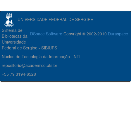
UNIVERSIDADE FEDERAL DE SERGIPE
Sistema de
DSpace Software
Copyright © 2002-2010
Duraspace
Bibliotecas da
Universidade
Federal de Sergipe - SIBIUFS
Núcleo de Tecnologia da Informação - NTI
repositorio@academico.ufs.br
+55 79 3194-6528