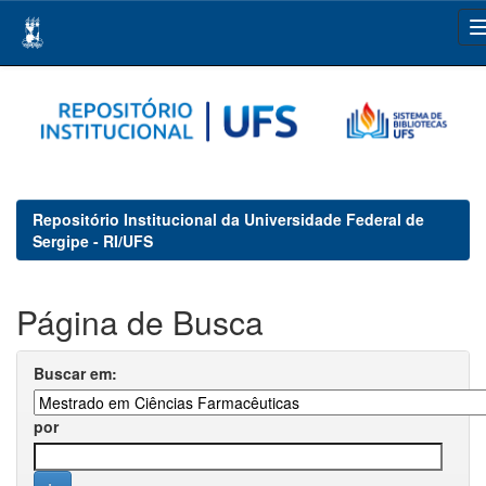
Skip
navigation
Repositório Institucional da Universidade Federal de
Sergipe - RI/UFS
Página de Busca
Buscar em:
por