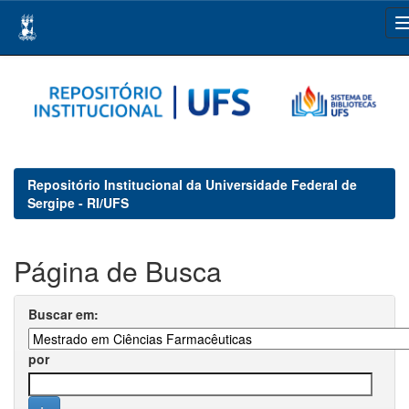
Skip
navigation
Repositório Institucional da Universidade Federal de
Sergipe - RI/UFS
Página de Busca
Buscar em:
por