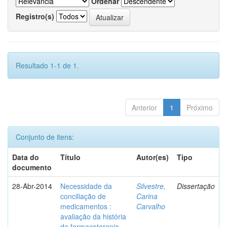
Ordenar
Registro(s)
Resultado 1-1 de 1.
Anterior
1
Próximo
Conjunto de itens:
Data do
Título
Autor(es)
Tipo
documento
28-Abr-2014
Necessidade da
Silvestre,
Dissertação
conciliação de
Carina
medicamentos :
Carvalho
avaliação da história
da farmacoterapia