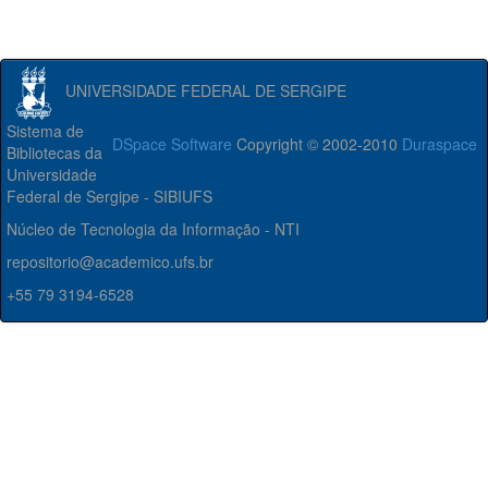
UNIVERSIDADE FEDERAL DE SERGIPE
Sistema de
DSpace Software
Copyright © 2002-2010
Duraspace
Bibliotecas da
Universidade
Federal de Sergipe - SIBIUFS
Núcleo de Tecnologia da Informação - NTI
repositorio@academico.ufs.br
+55 79 3194-6528