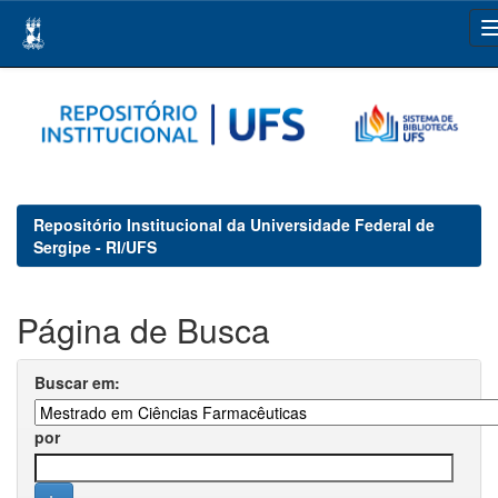
Skip
navigation
Repositório Institucional da Universidade Federal de
Sergipe - RI/UFS
Página de Busca
Buscar em:
por