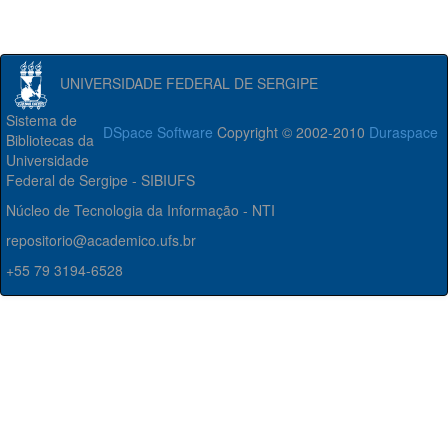
UNIVERSIDADE FEDERAL DE SERGIPE
Sistema de
DSpace Software
Copyright © 2002-2010
Duraspace
Bibliotecas da
Universidade
Federal de Sergipe - SIBIUFS
Núcleo de Tecnologia da Informação - NTI
repositorio@academico.ufs.br
+55 79 3194-6528