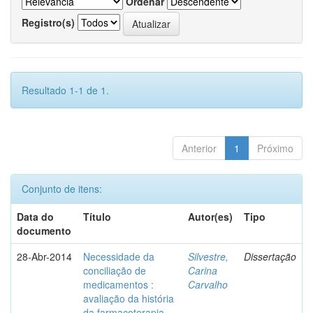
Ordenar
Registro(s)
Resultado 1-1 de 1.
Anterior
1
Próximo
Conjunto de itens:
Data do
Título
Autor(es)
Tipo
documento
28-Abr-2014
Necessidade da
Silvestre,
Dissertação
conciliação de
Carina
medicamentos :
Carvalho
avaliação da história
da farmacoterapia