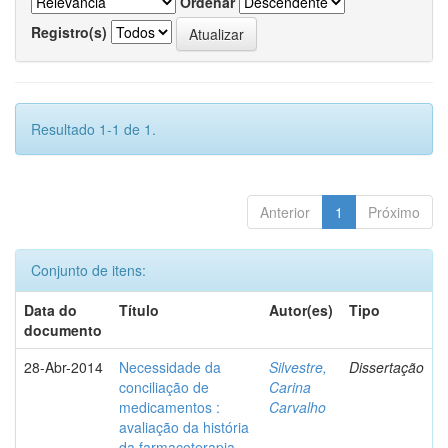
Ordenar
Registro(s)
Resultado 1-1 de 1.
Anterior
1
Próximo
Conjunto de itens:
Data do
Título
Autor(es)
Tipo
documento
28-Abr-2014
Necessidade da
Silvestre,
Dissertação
conciliação de
Carina
medicamentos :
Carvalho
avaliação da história
da farmacoterapia