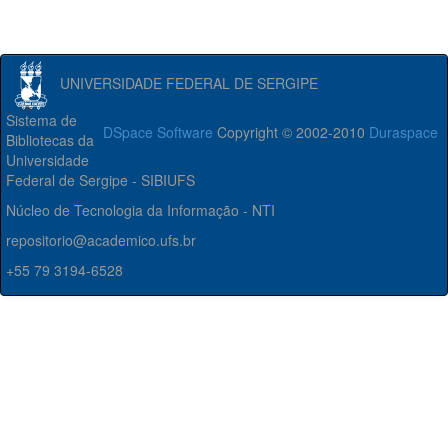
UNIVERSIDADE FEDERAL DE SERGIPE
Sistema de
DSpace Software
Copyright © 2002-2010
Duraspace
Bibliotecas da
Universidade
Federal de Sergipe - SIBIUFS
Núcleo de Tecnologia da Informação - NTI
repositorio@academico.ufs.br
+55 79 3194-6528