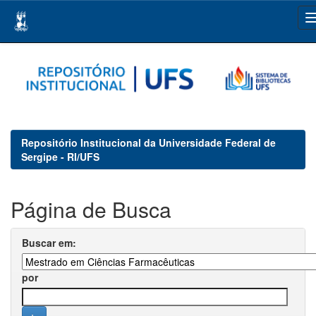
Skip
navigation
Repositório Institucional da Universidade Federal de
Sergipe - RI/UFS
Página de Busca
Buscar em:
por