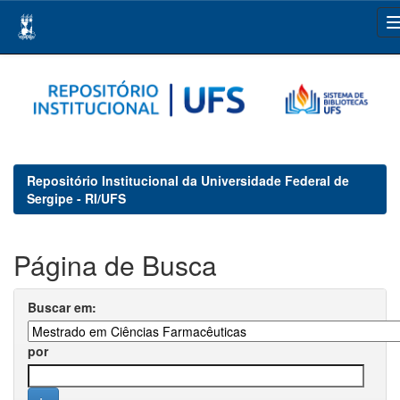
Skip
navigation
Repositório Institucional da Universidade Federal de
Sergipe - RI/UFS
Página de Busca
Buscar em:
por