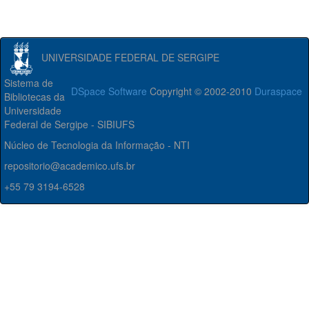
UNIVERSIDADE FEDERAL DE SERGIPE
Sistema de
DSpace Software
Copyright © 2002-2010
Duraspace
Bibliotecas da
Universidade
Federal de Sergipe - SIBIUFS
Núcleo de Tecnologia da Informação - NTI
repositorio@academico.ufs.br
+55 79 3194-6528