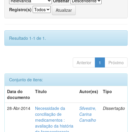
Ordenar
Registro(s)
Resultado 1-1 de 1.
Anterior
1
Próximo
Conjunto de itens:
Data do
Título
Autor(es)
Tipo
documento
28-Abr-2014
Necessidade da
Silvestre,
Dissertação
conciliação de
Carina
medicamentos :
Carvalho
avaliação da história
da farmacoterapia