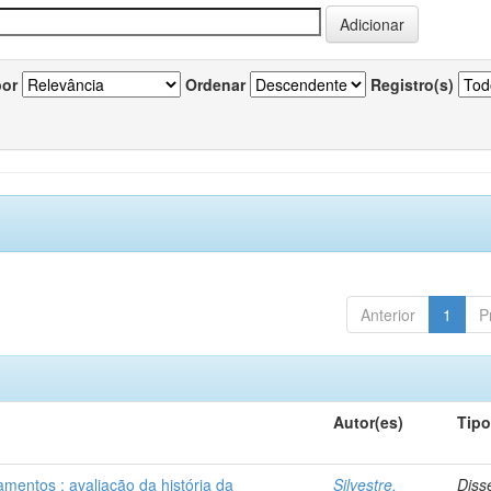
por
Ordenar
Registro(s)
Anterior
1
P
Autor(es)
Tip
mentos : avaliação da história da
Silvestre,
Diss