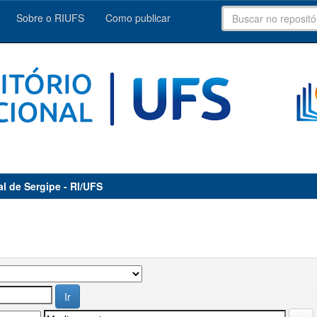
Sobre o RIUFS
Como publicar
al de Sergipe - RI/UFS