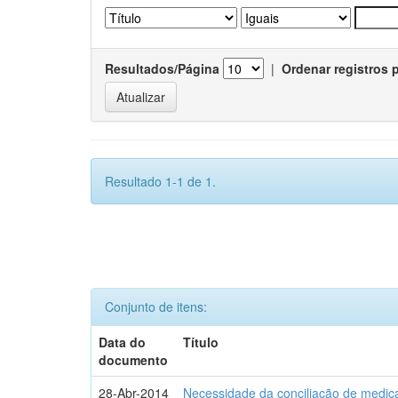
Resultados/Página
|
Ordenar registros 
Resultado 1-1 de 1.
Conjunto de itens:
Data do
Título
documento
28-Abr-2014
Necessidade da conciliação de medica