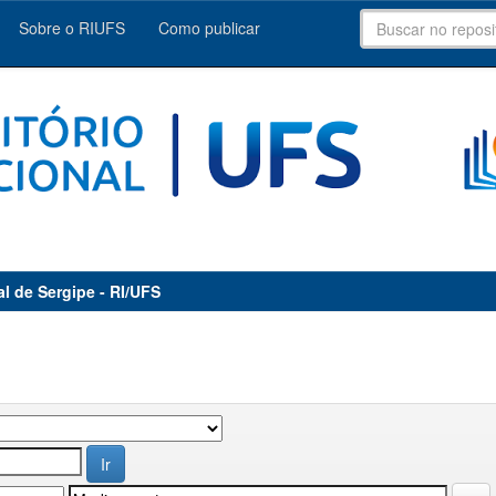
Sobre o RIUFS
Como publicar
al de Sergipe - RI/UFS