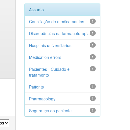
Assunto
Conciliação de medicamentos
1
Discrepâncias na farmacoterapia
1
Hospitais universitários
1
Medication errors
1
Pacientes - Cuidado e
1
tratamento
Patients
1
Pharmacology
1
Segurança ao paciente
1