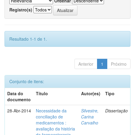
Ordenar
Registro(s)
Resultado 1-1 de 1.
Anterior
1
Próximo
Conjunto de itens:
Data do
Título
Autor(es)
Tipo
documento
28-Abr-2014
Necessidade da
Silvestre,
Dissertação
conciliação de
Carina
medicamentos :
Carvalho
avaliação da história
da farmacoterapia