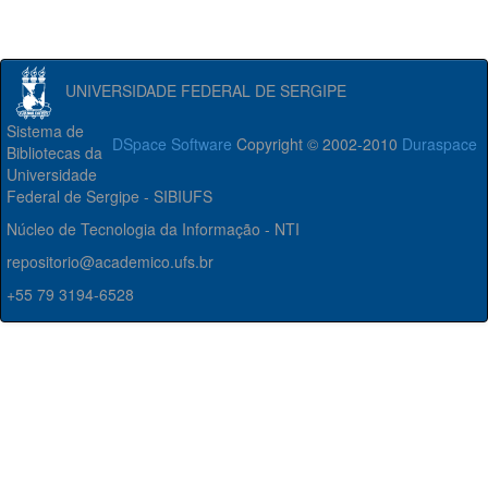
UNIVERSIDADE FEDERAL DE SERGIPE
Sistema de
DSpace Software
Copyright © 2002-2010
Duraspace
Bibliotecas da
Universidade
Federal de Sergipe - SIBIUFS
Núcleo de Tecnologia da Informação - NTI
repositorio@academico.ufs.br
+55 79 3194-6528