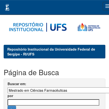
Skip
navigation
Repositório Institucional da Universidade Federal de
Sergipe - RI/UFS
Página de Busca
Buscar em:
por