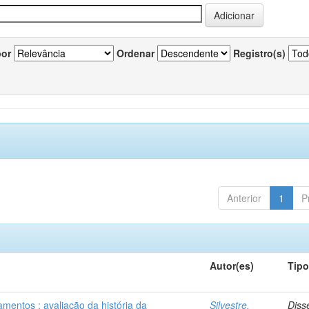
por
Ordenar
Registro(s)
Anterior
1
P
Autor(es)
Tip
mentos : avaliação da história da
Silvestre,
Diss