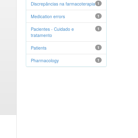
Discrepâncias na farmacoterapia
1
Medication errors
1
Pacientes - Cuidado e
1
tratamento
Patients
1
Pharmacology
1