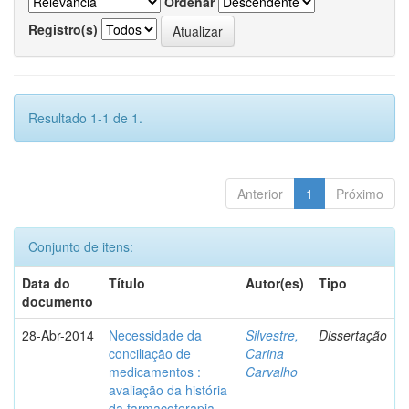
Ordenar
Registro(s)
Resultado 1-1 de 1.
Anterior
1
Próximo
Conjunto de itens:
Data do
Título
Autor(es)
Tipo
documento
28-Abr-2014
Necessidade da
Silvestre,
Dissertação
conciliação de
Carina
medicamentos :
Carvalho
avaliação da história
da farmacoterapia