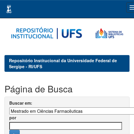
Skip
navigation
Repositório Institucional da Universidade Federal de
Sergipe - RI/UFS
Página de Busca
Buscar em:
por