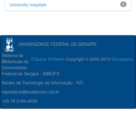
University hospitals
1
UNIVERSIDADE FEDERAL DE SERGIPE
Sistema de
DSpace Software
Copyright © 2002-2010
Duraspace
Bibliotecas da
Universidade
Federal de Sergipe - SIBIUFS
Núcleo de Tecnologia da Informação - NTI
repositorio@academico.ufs.br
+55 79 3194-6528