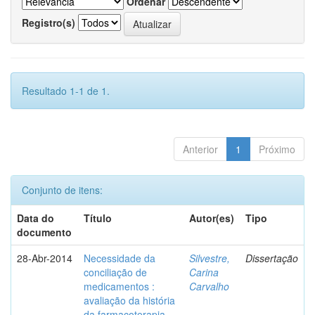
Ordenar
Registro(s)
Resultado 1-1 de 1.
Anterior
1
Próximo
Conjunto de itens:
Data do
Título
Autor(es)
Tipo
documento
28-Abr-2014
Necessidade da
Silvestre,
Dissertação
conciliação de
Carina
medicamentos :
Carvalho
avaliação da história
da farmacoterapia