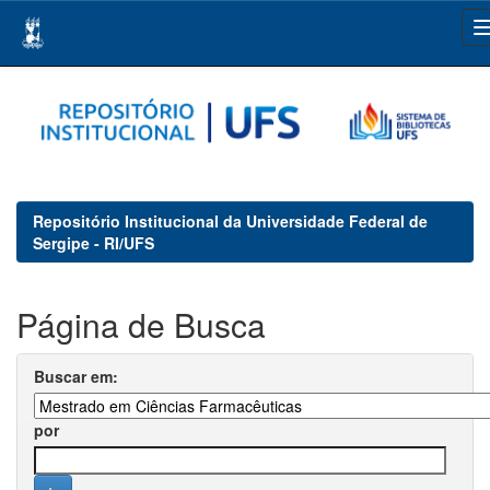
Skip
navigation
Repositório Institucional da Universidade Federal de
Sergipe - RI/UFS
Página de Busca
Buscar em:
por