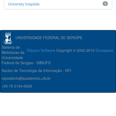
University hospitals
1
UNIVERSIDADE FEDERAL DE SERGIPE
Sistema de
DSpace Software
Copyright © 2002-2010
Duraspace
Bibliotecas da
Universidade
Federal de Sergipe - SIBIUFS
Núcleo de Tecnologia da Informação - NTI
repositorio@academico.ufs.br
+55 79 3194-6528