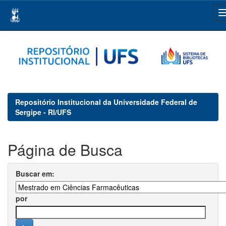
Skip
navigation
Repositório Institucional da Universidade Federal de
Sergipe - RI/UFS
Página de Busca
Buscar em:
por