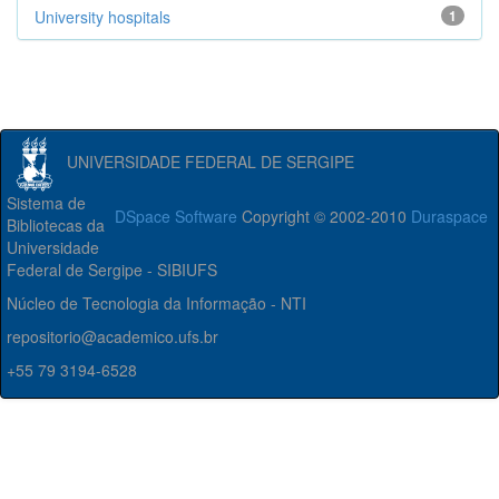
University hospitals
1
UNIVERSIDADE FEDERAL DE SERGIPE
Sistema de
DSpace Software
Copyright © 2002-2010
Duraspace
Bibliotecas da
Universidade
Federal de Sergipe - SIBIUFS
Núcleo de Tecnologia da Informação - NTI
repositorio@academico.ufs.br
+55 79 3194-6528