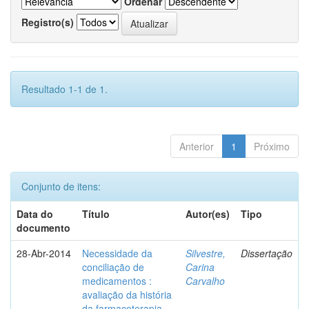
Ordenar
Registro(s)
Resultado 1-1 de 1.
Anterior
1
Próximo
Conjunto de itens:
Data do
Título
Autor(es)
Tipo
documento
28-Abr-2014
Necessidade da
Silvestre,
Dissertação
conciliação de
Carina
medicamentos :
Carvalho
avaliação da história
da farmacoterapia