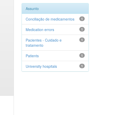
Assunto
Conciliação de medicamentos
1
Medication errors
1
Pacientes - Cuidado e
1
tratamento
Patients
1
University hospitals
1