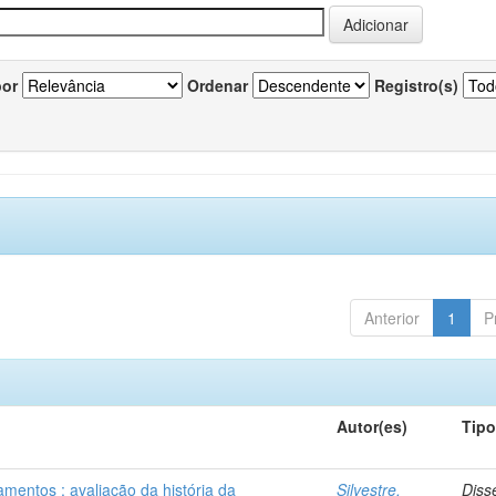
por
Ordenar
Registro(s)
Anterior
1
P
Autor(es)
Tip
mentos : avaliação da história da
Silvestre,
Diss