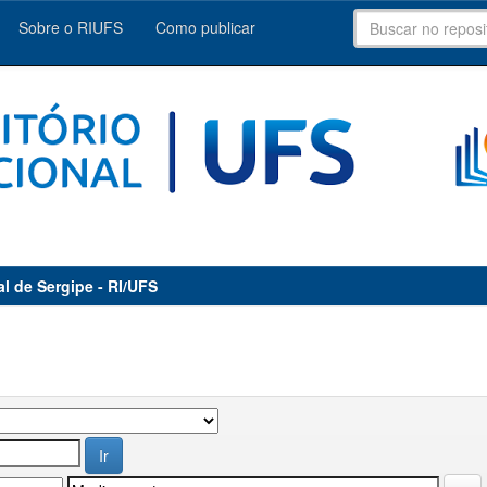
Sobre o RIUFS
Como publicar
al de Sergipe - RI/UFS