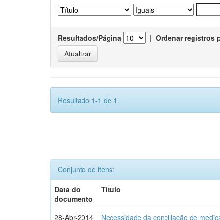
Resultados/Página
|
Ordenar registros 
Resultado 1-1 de 1.
Conjunto de itens:
Data do
Título
documento
28-Abr-2014
Necessidade da conciliação de medica