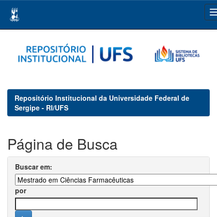
Skip
navigation
Repositório Institucional da Universidade Federal de
Sergipe - RI/UFS
Página de Busca
Buscar em:
por