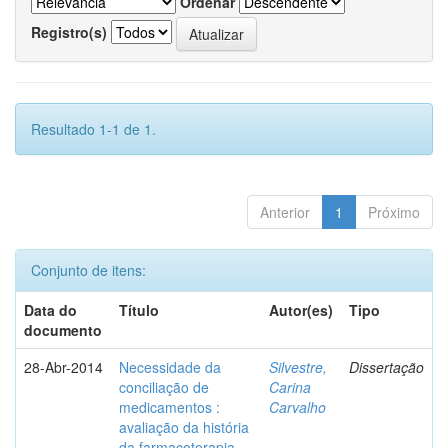
Ordenar
Registro(s)
Resultado 1-1 de 1.
Anterior
1
Próximo
Conjunto de itens:
Data do
Título
Autor(es)
Tipo
documento
28-Abr-2014
Necessidade da
Silvestre,
Dissertação
conciliação de
Carina
medicamentos :
Carvalho
avaliação da história
da farmacoterapia