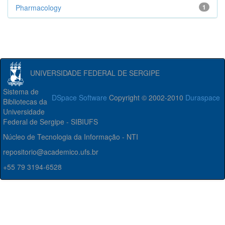
Pharmacology
1
UNIVERSIDADE FEDERAL DE SERGIPE
Sistema de
DSpace Software
Copyright © 2002-2010
Duraspace
Bibliotecas da
Universidade
Federal de Sergipe - SIBIUFS
Núcleo de Tecnologia da Informação - NTI
repositorio@academico.ufs.br
+55 79 3194-6528