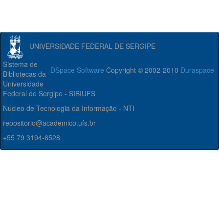
UNIVERSIDADE FEDERAL DE SERGIPE
Sistema de
DSpace Software
Copyright © 2002-2010
Duraspace
Bibliotecas da
Universidade
Federal de Sergipe - SIBIUFS
Núcleo de Tecnologia da Informação - NTI
repositorio@academico.ufs.br
+55 79 3194-6528