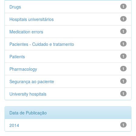
Drugs
1
Hospitais universitários
1
Medication errors
1
Pacientes - Cuidado e tratamento
1
Patients
1
Pharmacology
1
Segurança ao paciente
1
University hospitals
1
Data de Publicação
2014
1