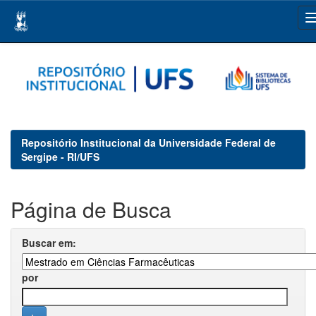
Skip
navigation
Repositório Institucional da Universidade Federal de
Sergipe - RI/UFS
Página de Busca
Buscar em:
por