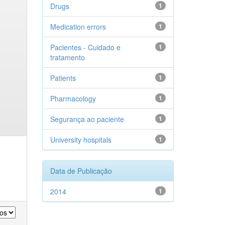
Drugs
1
Medication errors
1
Pacientes - Cuidado e
1
tratamento
Patients
1
Pharmacology
1
Segurança ao paciente
1
University hospitals
1
Data de Publicação
2014
1