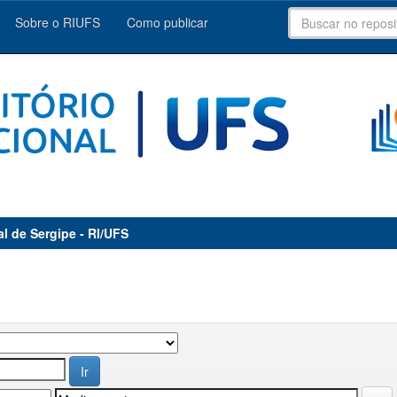
Sobre o RIUFS
Como publicar
al de Sergipe - RI/UFS