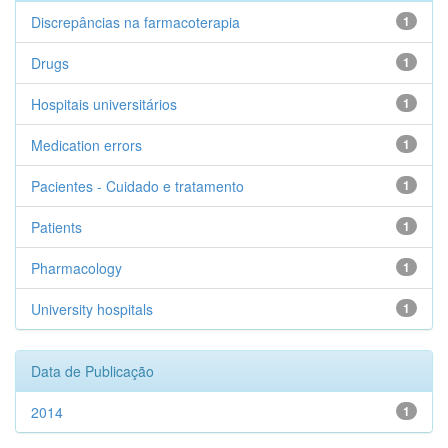
Discrepâncias na farmacoterapia
1
Drugs
1
Hospitais universitários
1
Medication errors
1
Pacientes - Cuidado e tratamento
1
Patients
1
Pharmacology
1
University hospitals
1
Data de Publicação
2014
1