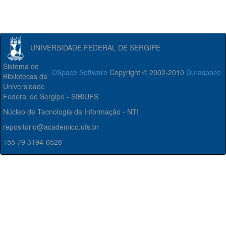
UNIVERSIDADE FEDERAL DE SERGIPE
Sistema de
DSpace Software
Copyright © 2002-2010
Duraspace
Bibliotecas da
Universidade
Federal de Sergipe - SIBIUFS
Núcleo de Tecnologia da Informação - NTI
repositorio@academico.ufs.br
+55 79 3194-6528