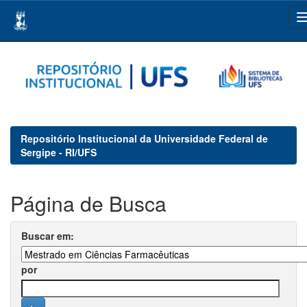
Skip
navigation
Repositório Institucional da Universidade Federal de
Sergipe - RI/UFS
Página de Busca
Buscar em:
por