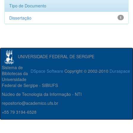
Tipo de Documento
Dissertação
1
UNIVERSIDADE FEDERAL DE SERGIPE
Sistema de
DSpace Software
Copyright © 2002-2010
Duraspace
Bibliotecas da
Universidade
Federal de Sergipe - SIBIUFS
Núcleo de Tecnologia da Informação - NTI
repositorio@academico.ufs.br
+55 79 3194-6528