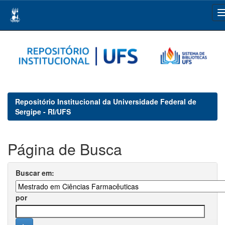
Skip
navigation
Repositório Institucional da Universidade Federal de
Sergipe - RI/UFS
Página de Busca
Buscar em:
por