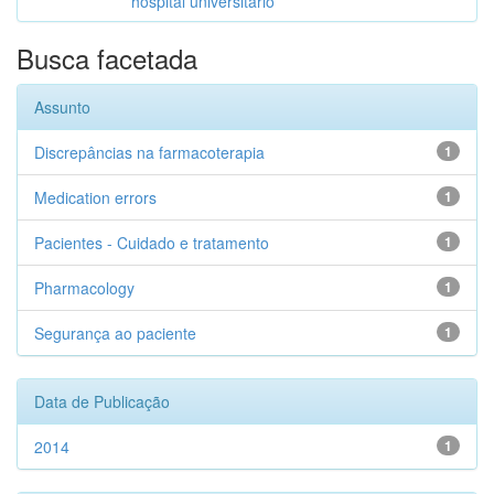
hospital universitário
Busca facetada
Assunto
Discrepâncias na farmacoterapia
1
Medication errors
1
Pacientes - Cuidado e tratamento
1
Pharmacology
1
Segurança ao paciente
1
Data de Publicação
2014
1