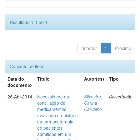
Resultado 1-1 de 1.
Anterior
1
Próximo
Conjunto de itens:
Data do
Título
Autor(es)
Tipo
documento
28-Abr-2014
Necessidade da
Silvestre,
Dissertação
conciliação de
Carina
medicamentos :
Carvalho
avaliação da história
da farmacoterapia
de pacientes
admitidos em um