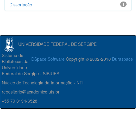
Dissertação
1
UNIVERSIDADE FEDERAL DE SERGIPE
Sistema de
DSpace Software
Copyright © 2002-2010
Duraspace
Bibliotecas da
Universidade
Federal de Sergipe - SIBIUFS
Núcleo de Tecnologia da Informação - NTI
repositorio@academico.ufs.br
+55 79 3194-6528