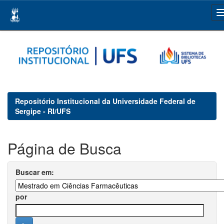
Skip
navigation
Repositório Institucional da Universidade Federal de
Sergipe - RI/UFS
Página de Busca
Buscar em:
por