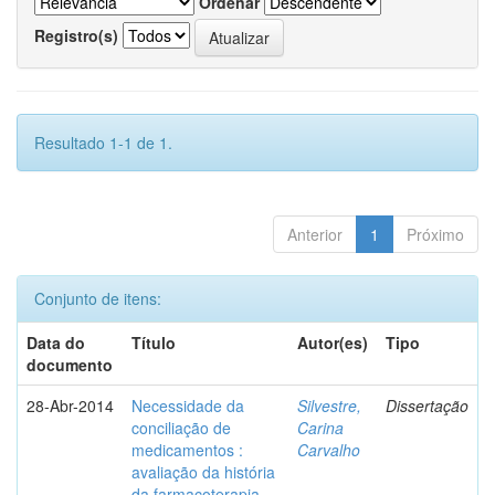
Ordenar
Registro(s)
Resultado 1-1 de 1.
Anterior
1
Próximo
Conjunto de itens:
Data do
Título
Autor(es)
Tipo
documento
28-Abr-2014
Necessidade da
Silvestre,
Dissertação
conciliação de
Carina
medicamentos :
Carvalho
avaliação da história
da farmacoterapia