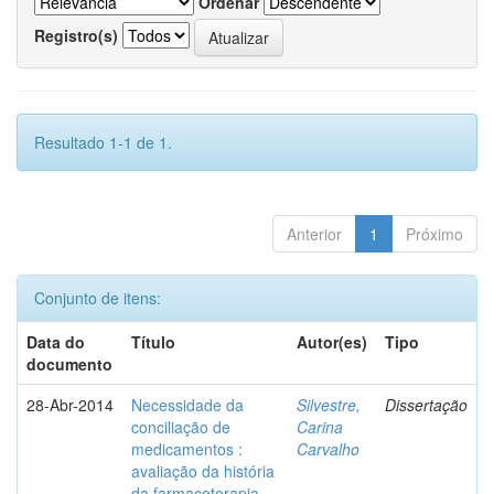
Ordenar
Registro(s)
Resultado 1-1 de 1.
Anterior
1
Próximo
Conjunto de itens:
Data do
Título
Autor(es)
Tipo
documento
28-Abr-2014
Necessidade da
Silvestre,
Dissertação
conciliação de
Carina
medicamentos :
Carvalho
avaliação da história
da farmacoterapia