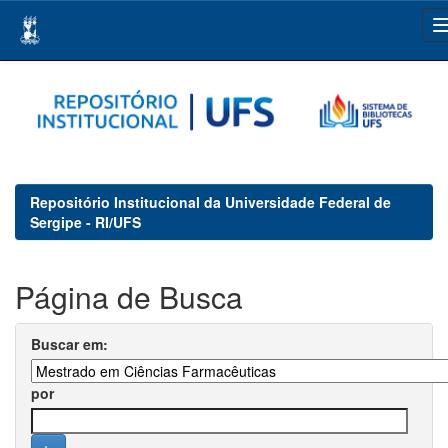
Skip
navigation
Repositório Institucional da Universidade Federal de
Sergipe - RI/UFS
Página de Busca
Buscar em:
por