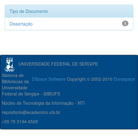
Tipo de Documento
Dissertação
1
UNIVERSIDADE FEDERAL DE SERGIPE
Sistema de
DSpace Software
Copyright © 2002-2010
Duraspace
Bibliotecas da
Universidade
Federal de Sergipe - SIBIUFS
Núcleo de Tecnologia da Informação - NTI
repositorio@academico.ufs.br
+55 79 3194-6528