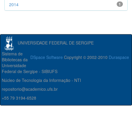
2014
1
UNIVERSIDADE FEDERAL DE SERGIPE
Sistema de
DSpace Software
Copyright © 2002-2010
Duraspace
Bibliotecas da
Universidade
Federal de Sergipe - SIBIUFS
Núcleo de Tecnologia da Informação - NTI
repositorio@academico.ufs.br
+55 79 3194-6528