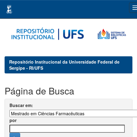
Skip
navigation
Repositório Institucional da Universidade Federal de
Sergipe - RI/UFS
Página de Busca
Buscar em:
por