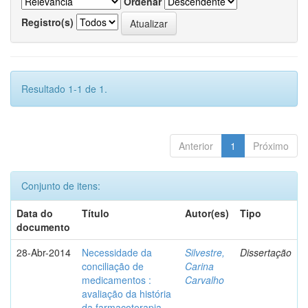
Ordenar
Registro(s)
Resultado 1-1 de 1.
Anterior
1
Próximo
Conjunto de itens:
Data do
Título
Autor(es)
Tipo
documento
28-Abr-2014
Necessidade da
Silvestre,
Dissertação
conciliação de
Carina
medicamentos :
Carvalho
avaliação da história
da farmacoterapia