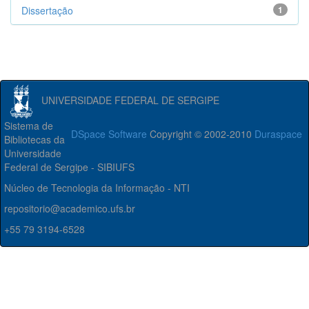
Dissertação
1
UNIVERSIDADE FEDERAL DE SERGIPE
Sistema de
DSpace Software
Copyright © 2002-2010
Duraspace
Bibliotecas da
Universidade
Federal de Sergipe - SIBIUFS
Núcleo de Tecnologia da Informação - NTI
repositorio@academico.ufs.br
+55 79 3194-6528