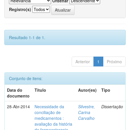
Ordenar
Registro(s)
Resultado 1-1 de 1.
Anterior
1
Próximo
Conjunto de itens:
Data do
Título
Autor(es)
Tipo
documento
28-Abr-2014
Necessidade da
Silvestre,
Dissertação
conciliação de
Carina
medicamentos :
Carvalho
avaliação da história
da farmacoterapia