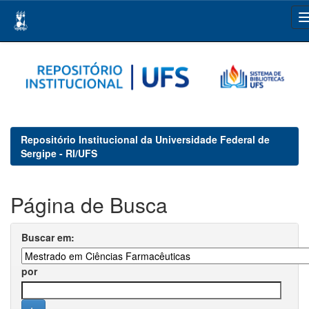
Skip
navigation
Repositório Institucional da Universidade Federal de
Sergipe - RI/UFS
Página de Busca
Buscar em:
por