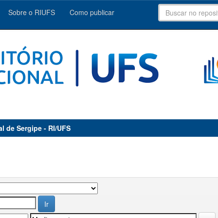
Sobre o RIUFS
Como publicar
al de Sergipe - RI/UFS