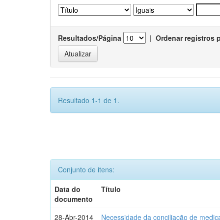
Resultados/Página
|
Ordenar registros 
Resultado 1-1 de 1.
Conjunto de itens:
Data do
Título
documento
28-Abr-2014
Necessidade da conciliação de medica