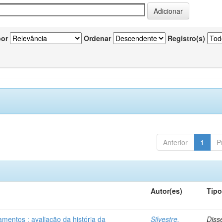
por
Ordenar
Registro(s)
Anterior
1
P
Autor(es)
Tip
mentos : avaliação da história da
Silvestre,
Diss