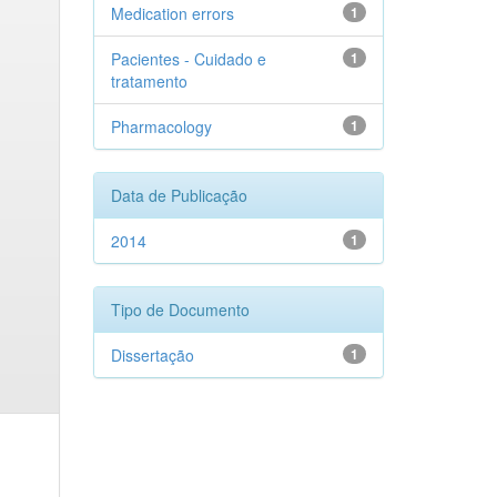
Medication errors
1
Pacientes - Cuidado e
1
tratamento
Pharmacology
1
Data de Publicação
2014
1
Tipo de Documento
Dissertação
1