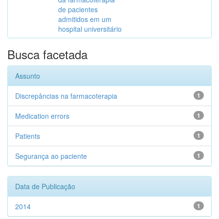
de pacientes
admitidos em um
hospital universitário
Busca facetada
Assunto
Discrepâncias na farmacoterapia
1
Medication errors
1
Patients
1
Segurança ao paciente
1
Data de Publicação
2014
1