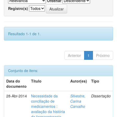
Ordenar
Registro(s)
Resultado 1-1 de 1.
Anterior
1
Próximo
Conjunto de itens:
Data do
Título
Autor(es)
Tipo
documento
28-Abr-2014
Necessidade da
Silvestre,
Dissertação
conciliação de
Carina
medicamentos :
Carvalho
avaliação da história
da farmacoterapia