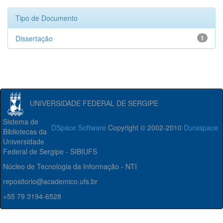
Tipo de Documento
Dissertação
1
UNIVERSIDADE FEDERAL DE SERGIPE
Sistema de
DSpace Software
Copyright © 2002-2010
Duraspace
Bibliotecas da
Universidade
Federal de Sergipe - SIBIUFS
Núcleo de Tecnologia da Informação - NTI
repositorio@academico.ufs.br
+55 79 3194-6528