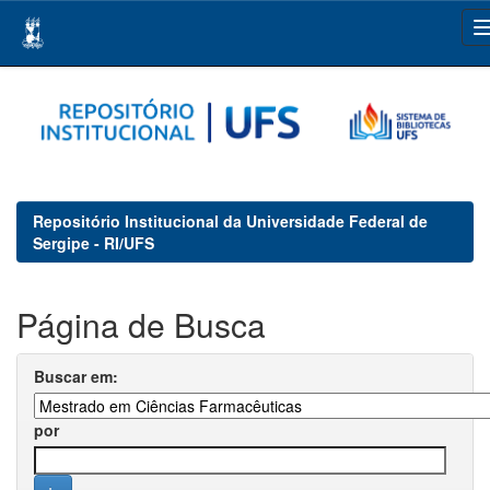
Skip
navigation
Repositório Institucional da Universidade Federal de
Sergipe - RI/UFS
Página de Busca
Buscar em:
por