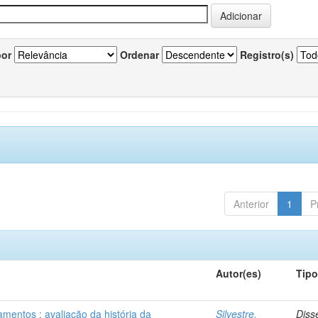
por
Ordenar
Registro(s)
Anterior
1
P
Autor(es)
Tip
mentos : avaliação da história da
Silvestre,
Diss