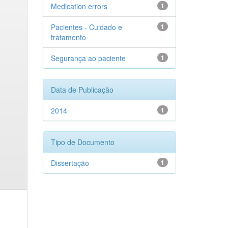
Medication errors
1
Pacientes - Cuidado e
1
tratamento
Segurança ao paciente
1
Data de Publicação
2014
1
Tipo de Documento
Dissertação
1