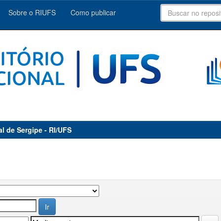
Sobre o RIUFS
Como publicar
al de Sergipe - RI/UFS