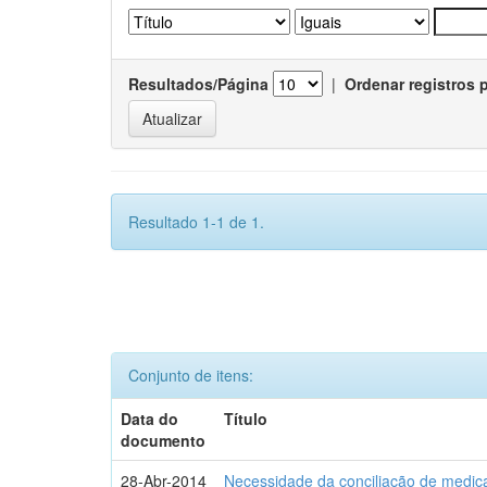
Resultados/Página
|
Ordenar registros 
Resultado 1-1 de 1.
Conjunto de itens:
Data do
Título
documento
28-Abr-2014
Necessidade da conciliação de medica