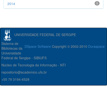
2014
1
UNIVERSIDADE FEDERAL DE SERGIPE
Sistema de
DSpace Software
Copyright © 2002-2010
Duraspace
Bibliotecas da
Universidade
Federal de Sergipe - SIBIUFS
Núcleo de Tecnologia da Informação - NTI
repositorio@academico.ufs.br
+55 79 3194-6528