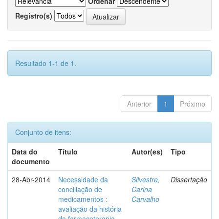
Ordenar
Registro(s)
Resultado 1-1 de 1.
Anterior
1
Próximo
Conjunto de itens:
Data do
Título
Autor(es)
Tipo
documento
28-Abr-2014
Necessidade da
Silvestre,
Dissertação
conciliação de
Carina
medicamentos :
Carvalho
avaliação da história
da farmacoterapia