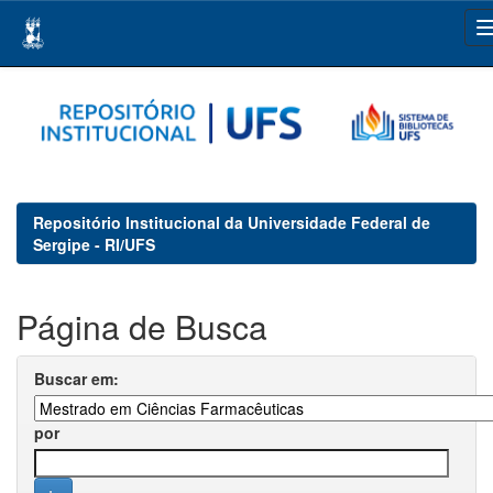
Skip
navigation
Repositório Institucional da Universidade Federal de
Sergipe - RI/UFS
Página de Busca
Buscar em:
por