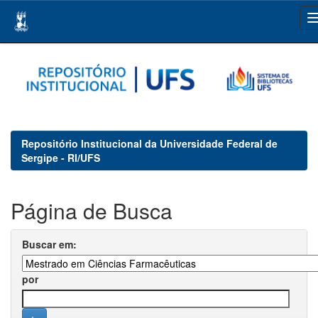
Skip
navigation
Repositório Institucional da Universidade Federal de
Sergipe - RI/UFS
Página de Busca
Buscar em:
por