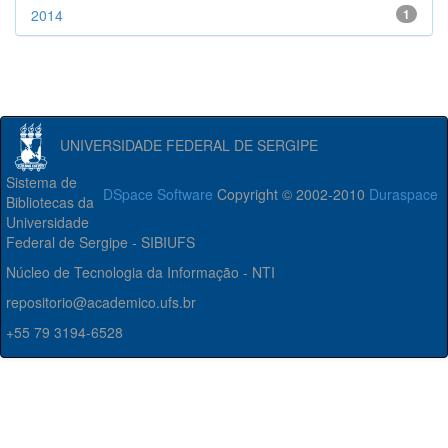
2014
1
UNIVERSIDADE FEDERAL DE SERGIPE
Sistema de
DSpace Software
Copyright © 2002-2010
Duraspace
Bibliotecas da
Universidade
Federal de Sergipe - SIBIUFS
Núcleo de Tecnologia da Informação - NTI
repositorio@academico.ufs.br
+55 79 3194-6528