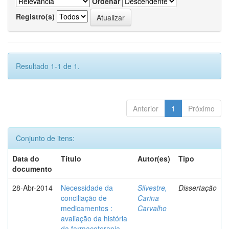
Ordenar
Registro(s)
Resultado 1-1 de 1.
Anterior
1
Próximo
Conjunto de itens:
Data do
Título
Autor(es)
Tipo
documento
28-Abr-2014
Necessidade da
Silvestre,
Dissertação
conciliação de
Carina
medicamentos :
Carvalho
avaliação da história
da farmacoterapia