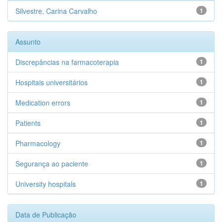
Silvestre, Carina Carvalho
1
Assunto
Discrepâncias na farmacoterapia
1
Hospitais universitários
1
Medication errors
1
Patients
1
Pharmacology
1
Segurança ao paciente
1
University hospitals
1
Data de Publicação