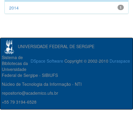
2014
1
UNIVERSIDADE FEDERAL DE SERGIPE
Sistema de
DSpace Software
Copyright © 2002-2010
Duraspace
Bibliotecas da
Universidade
Federal de Sergipe - SIBIUFS
Núcleo de Tecnologia da Informação - NTI
repositorio@academico.ufs.br
+55 79 3194-6528