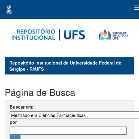
Skip
navigation
Repositório Institucional da Universidade Federal de
Sergipe - RI/UFS
Página de Busca
Buscar em:
por