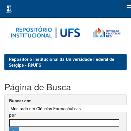
Skip
navigation
Repositório Institucional da Universidade Federal de
Sergipe - RI/UFS
Página de Busca
Buscar em:
por