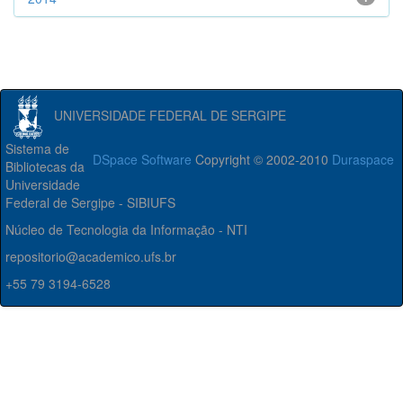
UNIVERSIDADE FEDERAL DE SERGIPE
Sistema de
DSpace Software
Copyright © 2002-2010
Duraspace
Bibliotecas da
Universidade
Federal de Sergipe - SIBIUFS
Núcleo de Tecnologia da Informação - NTI
repositorio@academico.ufs.br
+55 79 3194-6528