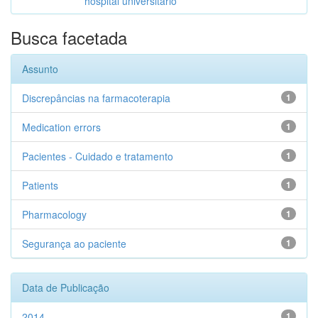
hospital universitário
Busca facetada
Assunto
Discrepâncias na farmacoterapia
1
Medication errors
1
Pacientes - Cuidado e tratamento
1
Patients
1
Pharmacology
1
Segurança ao paciente
1
Data de Publicação
2014
1