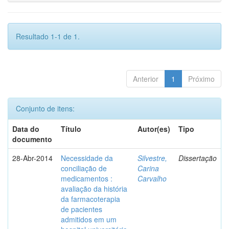
Resultado 1-1 de 1.
Anterior
1
Próximo
Conjunto de itens:
Data do
Título
Autor(es)
Tipo
documento
28-Abr-2014
Necessidade da
Silvestre,
Dissertação
conciliação de
Carina
medicamentos :
Carvalho
avaliação da história
da farmacoterapia
de pacientes
admitidos em um