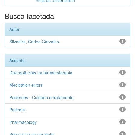
hospital universitário
Busca facetada
Autor
Silvestre, Carina Carvalho
1
Assunto
Discrepâncias na farmacoterapia
1
Medication errors
1
Pacientes - Cuidado e tratamento
1
Patients
1
Pharmacology
1
Segurança ao paciente
1