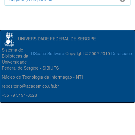
UNIVERSIDADE FEDERAL DE SERGIPE
Sistema de
DSpace Software
Copyright © 2002-2010
Duraspace
Bibliotecas da
Universidade
Federal de Sergipe - SIBIUFS
Núcleo de Tecnologia da Informação - NTI
repositorio@academico.ufs.br
+55 79 3194-6528