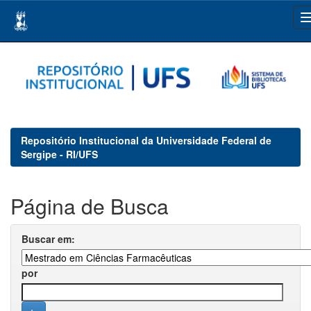
Skip
navigation
Repositório Institucional da Universidade Federal de
Sergipe - RI/UFS
Página de Busca
Buscar em:
por