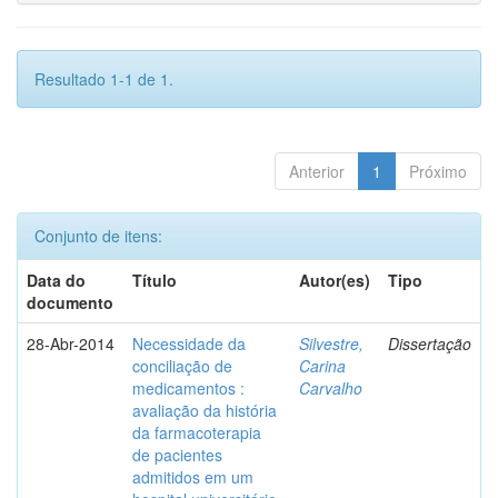
Resultado 1-1 de 1.
Anterior
1
Próximo
Conjunto de itens:
Data do
Título
Autor(es)
Tipo
documento
28-Abr-2014
Necessidade da
Silvestre,
Dissertação
conciliação de
Carina
medicamentos :
Carvalho
avaliação da história
da farmacoterapia
de pacientes
admitidos em um